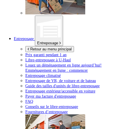
Entreposage
Entreposage
Retour au menu principal
Prix garanti pendant 1 an
Libre-entreposage à
U-Haul
Louez un déménagement en ligne aujourd’hui!
Emménagement en ligne : commencer
Entreposage climatisé
Entreposage de VR, de voiture et de bateau
Guide des tailles d'unités de libre-entreposage
Entreposage extérieur/accessible en voiture
Payer ma facture d'entreposage
FAQ
Conseils sur le libre-entreposage
Fournitures d’entreposage