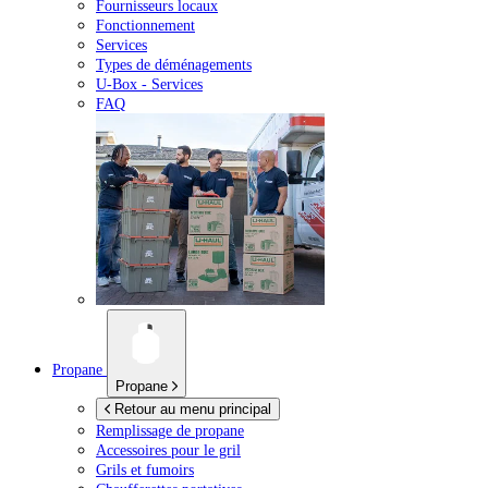
Fournisseurs locaux
Fonctionnement
Services
Types de déménagements
U-Box -
Services
FAQ
Propane
Propane
Retour au menu principal
Remplissage de propane
Accessoires pour le gril
Grils et fumoirs