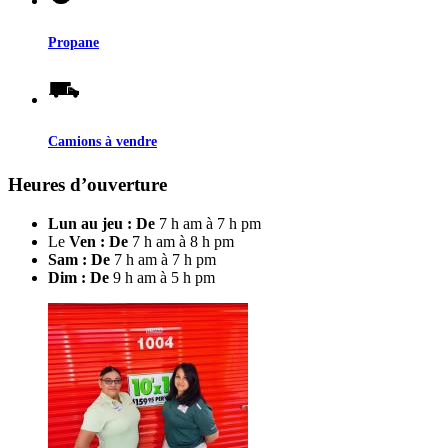
Propane
Camions à vendre
Heures d’ouverture
Lun au jeu : De
7 h am à 7 h pm
Le
Ven : De
7 h am à 8 h pm
Sam : De
7 h am à 7 h pm
Dim : De
9 h am à 5 h pm