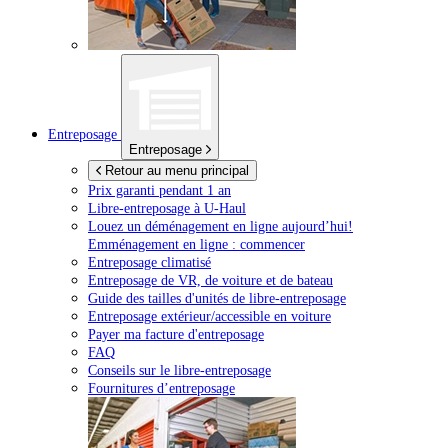
Entreposage
Entreposage
Retour au menu principal
Prix garanti pendant 1 an
Libre-entreposage à
U-Haul
Louez un déménagement en ligne aujourd’hui!
Emménagement en ligne : commencer
Entreposage climatisé
Entreposage de VR, de voiture et de bateau
Guide des tailles d'unités de libre-entreposage
Entreposage extérieur/accessible en voiture
Payer ma facture d'entreposage
FAQ
Conseils sur le libre-entreposage
Fournitures d’entreposage