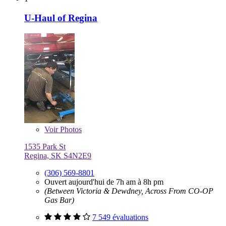
U-Haul of Regina
Voir
Photos
1535 Park St
Regina, SK S4N2E9
(306) 569-8801
Ouvert aujourd'hui de 7h am à 8h pm
(Between Victoria & Dewdney, Across From CO-OP
Gas Bar)
7 549 évaluations