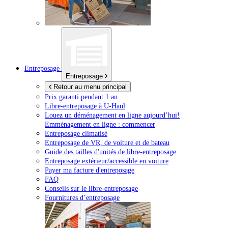
Entreposage
Entreposage
Retour au menu principal
Prix garanti pendant 1 an
Libre-entreposage à
U-Haul
Louez un déménagement en ligne aujourd’hui!
Emménagement en ligne : commencer
Entreposage climatisé
Entreposage de VR, de voiture et de bateau
Guide des tailles d'unités de libre-entreposage
Entreposage extérieur/accessible en voiture
Payer ma facture d'entreposage
FAQ
Conseils sur le libre-entreposage
Fournitures d’entreposage