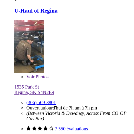
U-Haul of Regina
Voir
Photos
1535 Park St
Regina, SK S4N2E9
(306) 569-8801
Ouvert aujourd'hui de 7h am à 7h pm
(Between Victoria & Dewdney, Across From CO-OP
Gas Bar)
7 550 évaluations