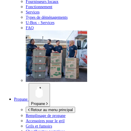
Fournisseurs locaux
Fonctionnement
Services
Types de déménagements
U-Box -
Services
FAQ
Propane
Propane
Retour au menu principal
Remplissage de propane
Accessoires pour le gril
Grils et fumoirs