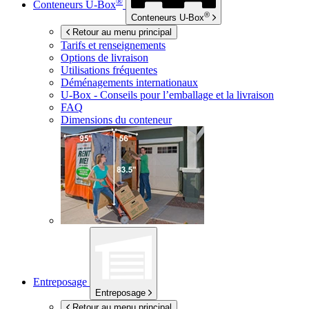
®
Conteneurs
U-Box
®
Conteneurs
U-Box
Retour au menu principal
Tarifs et renseignements
Options de livraison
Utilisations fréquentes
Déménagements internationaux
U-Box -
Conseils pour l’emballage et la livraison
FAQ
Dimensions du conteneur
Entreposage
Entreposage
Retour au menu principal