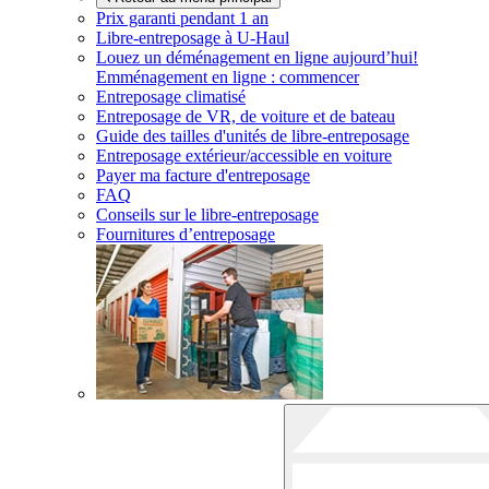
Prix garanti pendant 1 an
Libre-entreposage à
U-Haul
Louez un déménagement en ligne aujourd’hui!
Emménagement en ligne : commencer
Entreposage climatisé
Entreposage de VR, de voiture et de bateau
Guide des tailles d'unités de libre-entreposage
Entreposage extérieur/accessible en voiture
Payer ma facture d'entreposage
FAQ
Conseils sur le libre-entreposage
Fournitures d’entreposage