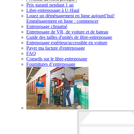
Prix garanti pendant 1 an
Libre-entreposage à
U-Haul
Louez un déménagement en ligne aujourd’hui!
Emménagement en ligne : commencer
Entreposage climatisé
Entreposage de VR, de voiture et de bateau
Guide des tailles d'unités de libre-entreposage
Entreposage extérieur/accessible en voiture
Payer ma facture d'entreposage
FAQ
Conseils sur le libre-entreposage
Fournitures d’entreposage