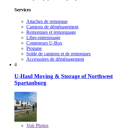
Services
Attaches de remorque
Camions de déménagement
Remorques et remorquage
Libre-entreposage
Conteneurs U-Box
Propane
Solde de camions et de remorques
Accessoires de déménagement
4
U-Haul Moving & Storage of Northwest
Spartanburg
Voir
Photos