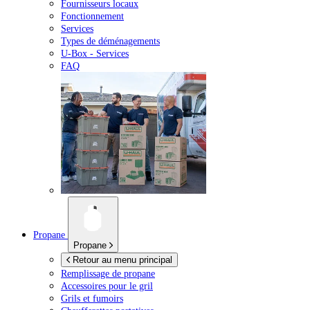
Fournisseurs locaux
Fonctionnement
Services
Types de déménagements
U-Box -
Services
FAQ
Propane
Propane
Retour au menu principal
Remplissage de propane
Accessoires pour le gril
Grils et fumoirs