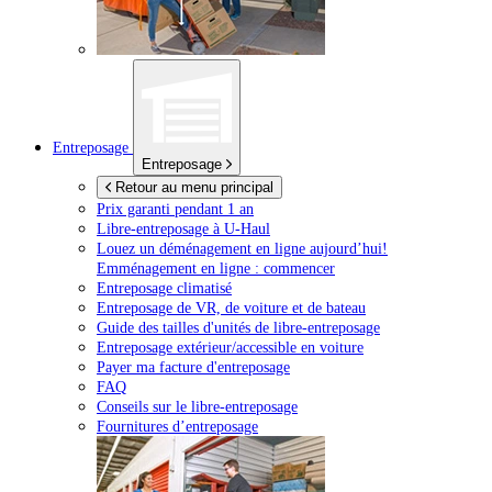
Entreposage
Entreposage
Retour au menu principal
Prix garanti pendant 1 an
Libre-entreposage à
U-Haul
Louez un déménagement en ligne aujourd’hui!
Emménagement en ligne : commencer
Entreposage climatisé
Entreposage de VR, de voiture et de bateau
Guide des tailles d'unités de libre-entreposage
Entreposage extérieur/accessible en voiture
Payer ma facture d'entreposage
FAQ
Conseils sur le libre-entreposage
Fournitures d’entreposage