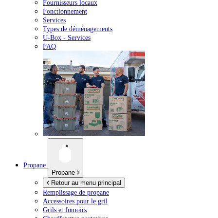
Fournisseurs locaux
Fonctionnement
Services
Types de déménagements
U-Box -
Services
FAQ
Propane
Propane
Retour au menu principal
Remplissage de propane
Accessoires pour le gril
Grils et fumoirs