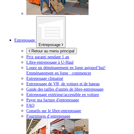
Entreposage
Entreposage
Retour au menu principal
Prix garanti pendant 1 an
Libre-entreposage à
U-Haul
Louez un déménagement en ligne aujourd’hui!
Emménagement en ligne : commencer
Entreposage climatisé
Entreposage de VR, de voiture et de bateau
Guide des tailles d'unités de libre-entreposage
Entreposage extérieur/accessible en voiture
Payer ma facture d'entreposage
FAQ
Conseils sur le libre-entreposage
Fournitures d’entreposage