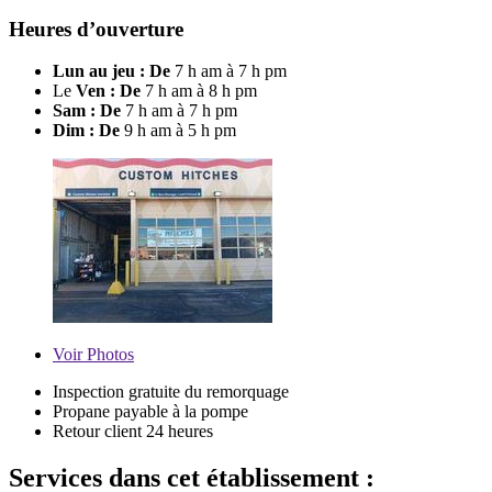
Heures d’ouverture
Lun au jeu : De
7 h am à 7 h pm
Le
Ven : De
7 h am à 8 h pm
Sam : De
7 h am à 7 h pm
Dim : De
9 h am à 5 h pm
Voir
Photos
Inspection gratuite du remorquage
Propane payable à la pompe
Retour client 24 heures
Services dans cet établissement :