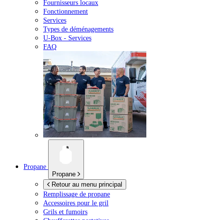
Fournisseurs locaux
Fonctionnement
Services
Types de déménagements
U-Box -
Services
FAQ
Propane
Propane
Retour au menu principal
Remplissage de propane
Accessoires pour le gril
Grils et fumoirs