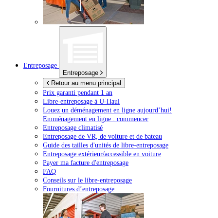
Entreposage
Entreposage
Retour au menu principal
Prix garanti pendant 1 an
Libre-entreposage à
U-Haul
Louez un déménagement en ligne aujourd’hui!
Emménagement en ligne : commencer
Entreposage climatisé
Entreposage de VR, de voiture et de bateau
Guide des tailles d'unités de libre-entreposage
Entreposage extérieur/accessible en voiture
Payer ma facture d'entreposage
FAQ
Conseils sur le libre-entreposage
Fournitures d’entreposage