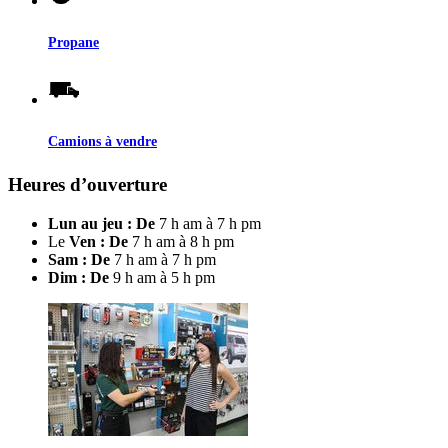
Propane
Camions à vendre
Heures d’ouverture
Lun au jeu : De
7 h am à 7 h pm
Le
Ven : De
7 h am à 8 h pm
Sam : De
7 h am à 7 h pm
Dim : De
9 h am à 5 h pm