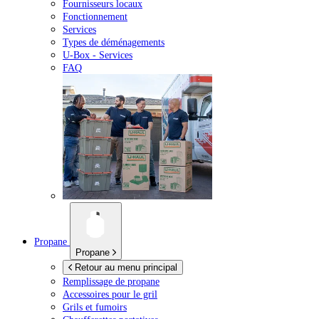
Fournisseurs locaux
Fonctionnement
Services
Types de déménagements
U-Box -
Services
FAQ
Propane
Propane
Retour au menu principal
Remplissage de propane
Accessoires pour le gril
Grils et fumoirs