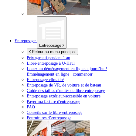
Entreposage
Entreposage
Retour au menu principal
Prix garanti pendant 1 an
Libre-entreposage à
U-Haul
Louez un déménagement en ligne aujourd’hui!
Emménagement en ligne : commencer
Entreposage climatisé
Entreposage de VR, de voiture et de bateau
Guide des tailles d'unités de libre-entreposage
Entreposage extérieur/accessible en voiture
Payer ma facture d'entreposage
FAQ
Conseils sur le libre-entreposage
Fournitures d’entreposage