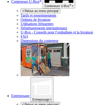
®
Conteneurs
U-Box
®
Conteneurs
U-Box
Retour au menu principal
Tarifs et renseignements
Options de livraison
Utilisations fréquentes
Déménagements internationaux
U-Box -
Conseils pour l’emballage et la livraison
FAQ
Dimensions du conteneur
Entreposage
Entreposage
Retour au menu principal