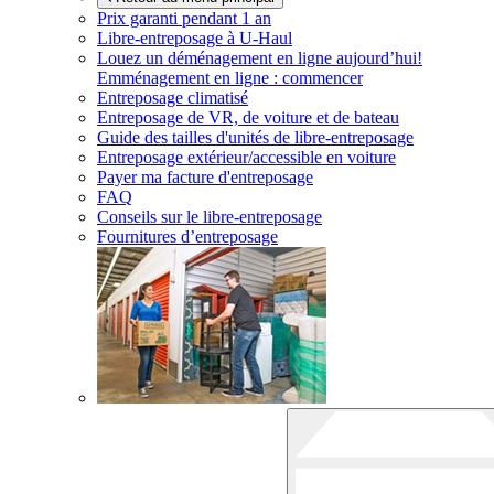
Prix garanti pendant 1 an
Libre-entreposage à
U-Haul
Louez un déménagement en ligne aujourd’hui!
Emménagement en ligne : commencer
Entreposage climatisé
Entreposage de VR, de voiture et de bateau
Guide des tailles d'unités de libre-entreposage
Entreposage extérieur/accessible en voiture
Payer ma facture d'entreposage
FAQ
Conseils sur le libre-entreposage
Fournitures d’entreposage