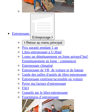
Entreposage
Entreposage
Retour au menu principal
Prix garanti pendant 1 an
Libre-entreposage à
U-Haul
Louez un déménagement en ligne aujourd’hui!
Emménagement en ligne : commencer
Entreposage climatisé
Entreposage de VR, de voiture et de bateau
Guide des tailles d'unités de libre-entreposage
Entreposage extérieur/accessible en voiture
Payer ma facture d'entreposage
FAQ
Conseils sur le libre-entreposage
Fournitures d’entreposage