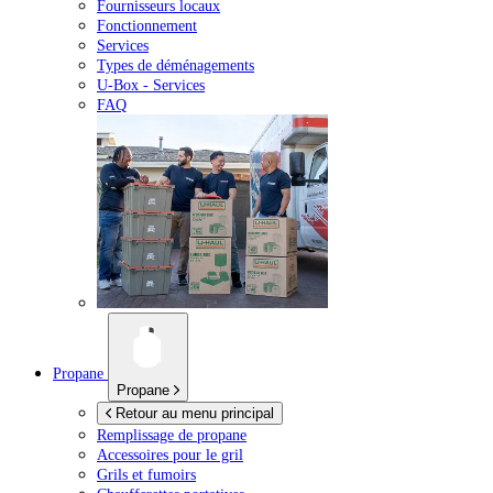
Fournisseurs locaux
Fonctionnement
Services
Types de déménagements
U-Box -
Services
FAQ
Propane
Propane
Retour au menu principal
Remplissage de propane
Accessoires pour le gril
Grils et fumoirs