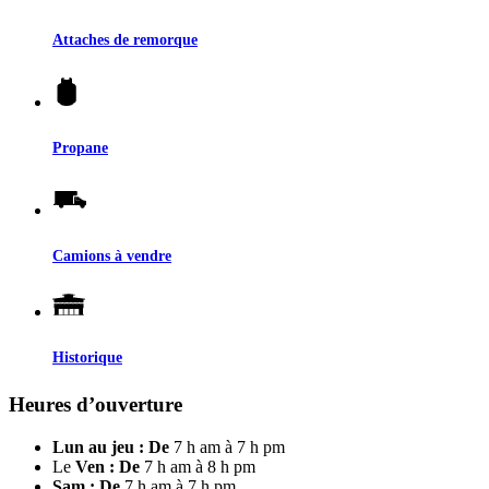
Attaches de remorque
Propane
Camions à vendre
Historique
Heures d’ouverture
Lun au jeu : De
7 h am à 7 h pm
Le
Ven : De
7 h am à 8 h pm
Sam : De
7 h am à 7 h pm