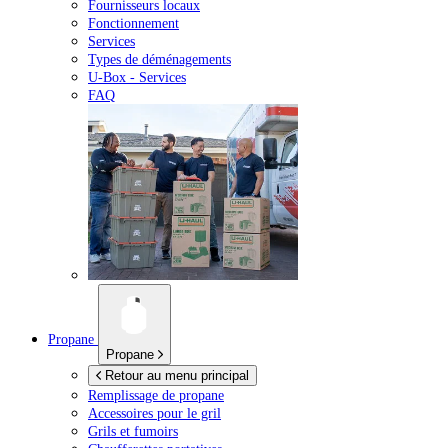
Fournisseurs locaux
Fonctionnement
Services
Types de déménagements
U-Box -
Services
FAQ
Propane
Propane
Retour au menu principal
Remplissage de propane
Accessoires pour le gril
Grils et fumoirs