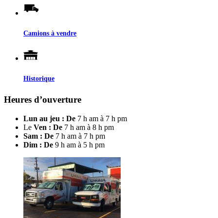
Camions à vendre
Historique
Heures d’ouverture
Lun au jeu : De
7 h am à 7 h pm
Le
Ven : De
7 h am à 8 h pm
Sam : De
7 h am à 7 h pm
Dim : De
9 h am à 5 h pm