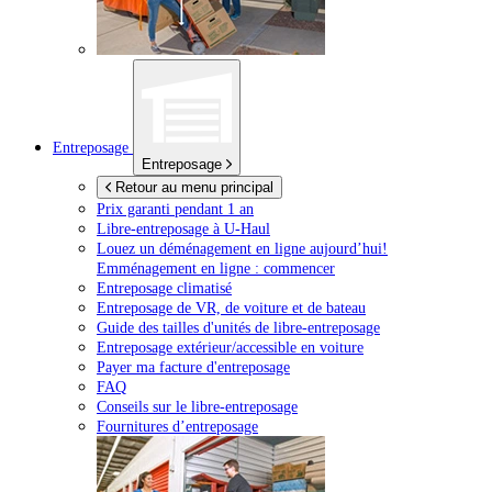
Entreposage
Entreposage
Retour au menu principal
Prix garanti pendant 1 an
Libre-entreposage à
U-Haul
Louez un déménagement en ligne aujourd’hui!
Emménagement en ligne : commencer
Entreposage climatisé
Entreposage de VR, de voiture et de bateau
Guide des tailles d'unités de libre-entreposage
Entreposage extérieur/accessible en voiture
Payer ma facture d'entreposage
FAQ
Conseils sur le libre-entreposage
Fournitures d’entreposage