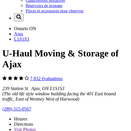
Chaufferettes portatives
Réservoirs de propane
Pièces et accessoires pour réservoir
Ontario
ON
Ajax
L1S1S3
U-Haul Moving & Storage of
Ajax
7 832 évaluations
239 Station St Ajax, ON L1S1S3
(The old life style window building facing the 401 East bound
traffic, East of Westney West of Harwood)
(289) 315-0567
Heures
Directions
Voir
Photos