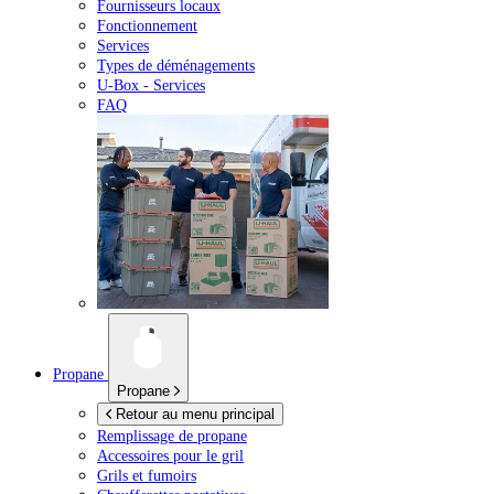
Fournisseurs locaux
Fonctionnement
Services
Types de déménagements
U-Box -
Services
FAQ
Propane
Propane
Retour au menu principal
Remplissage de propane
Accessoires pour le gril
Grils et fumoirs