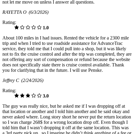
not let me move on unless I answer all questions.
RAYETTA O
(6/3/2026)
Rating:
1.0
About 100 miles in I had issues. Rented the vehicle for a 2300 mile
trip and when I tried to use roadside assistance for AdvanceTrac
service, they told me that I could pull into a shop, but it was likely
not to fix the cruise control and after the trip was completed, they are
not offering any sort of compensation or refund because the website
does not specifically state there is cruise control available. Thank
you for clarifying that in the future. I will use Penske.
Jeffrey C
(2/24/2026)
Rating:
3.0
The guy was really nice, but he asked me if I was dropping off at
that location or another and I told him another and he said okay and
never asked where. Long story short he never put the return location
so I was charge 268$ for a wrong location drop off. Even though I
told him that I wasn’t dropping it off at the same location. This was
a 3rd party pick up.. so I imagine he didn’t think anything of a fee or