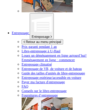
Entreposage
Entreposage
Retour au menu principal
Prix garanti pendant 1 an
Libre-entreposage à
U-Haul
Louez un déménagement en ligne aujourd’hui!
Emménagement en ligne : commencer
Entreposage climatisé
Entreposage de VR, de voiture et de bateau
Guide des tailles d'unités de libre-entreposage
Entreposage extérieur/accessible en voiture
Payer ma facture d'entreposage
FAQ
Conseils sur le libre-entreposage
Fournitures d’entreposage