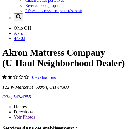
Chaufferettes portatives
Réservoirs de propane
Pièces et accessoires pour réservoir
Ohio
OH
Akron
44303
Akron Mattress Company
(U-Haul Neighborhood Dealer)
16 évaluations
122 W Market St Akron, OH 44303
(234) 542-4355
Heures
Directions
Voir
Photos
Services dans cet établissement :