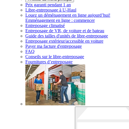
Prix garanti pendant 1 an
Libre-entreposage à
U-Haul
Louez un déménagement en ligne aujourd’hui!
Emménagement en ligne : commencer
Entreposage climatisé
Entreposage de VR, de voiture et de bateau
Guide des tailles d'unités de libre-entreposage
Entreposage extérieur/accessible en voiture
Payer ma facture d'entreposage
FAQ
Conseils sur le libre-entreposage
Fournitures d’entreposage