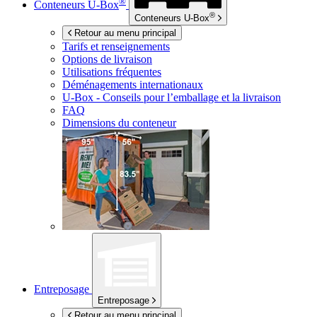
®
Conteneurs
U-Box
®
Conteneurs
U-Box
Retour au menu principal
Tarifs et renseignements
Options de livraison
Utilisations fréquentes
Déménagements internationaux
U-Box -
Conseils pour l’emballage et la livraison
FAQ
Dimensions du conteneur
Entreposage
Entreposage
Retour au menu principal