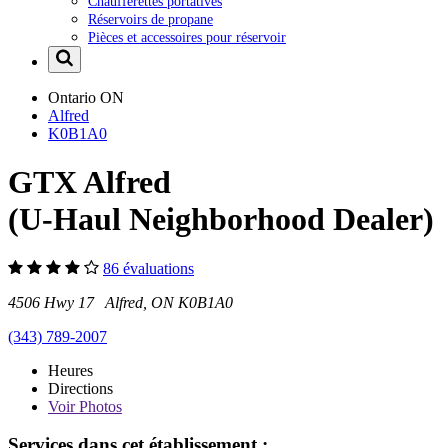
Chaufferettes portatives
Réservoirs de propane
Pièces et accessoires pour réservoir
Ontario
ON
Alfred
K0B1A0
GTX Alfred
(U-Haul Neighborhood Dealer)
86 évaluations
4506 Hwy 17 Alfred, ON K0B1A0
(343) 789-2007
Heures
Directions
Voir
Photos
Services dans cet établissement :