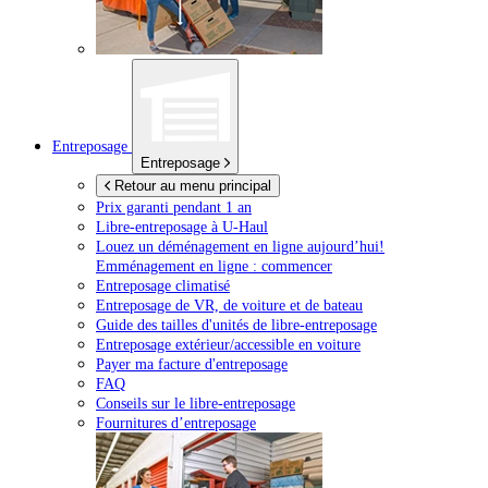
Entreposage
Entreposage
Retour au menu principal
Prix garanti pendant 1 an
Libre-entreposage à
U-Haul
Louez un déménagement en ligne aujourd’hui!
Emménagement en ligne : commencer
Entreposage climatisé
Entreposage de VR, de voiture et de bateau
Guide des tailles d'unités de libre-entreposage
Entreposage extérieur/accessible en voiture
Payer ma facture d'entreposage
FAQ
Conseils sur le libre-entreposage
Fournitures d’entreposage