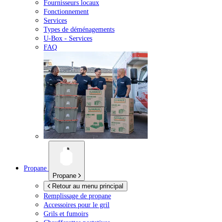
Fournisseurs locaux
Fonctionnement
Services
Types de déménagements
U-Box -
Services
FAQ
Propane
Propane
Retour au menu principal
Remplissage de propane
Accessoires pour le gril
Grils et fumoirs