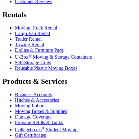
Customer Reviews
Rentals
Moving Truck Rental
Cargo Van Rental
Trailer Rental
Towing Rental
Dollies & Furniture Pads
®
U-Box
Moving & Storage Containers
Self-Storage Units
Reusable Plastic Moving Boxes
Products & Services
Business Accounts
Hitches & Accessories
Moving Labor
Moving Boxes & Supplies
Damage Coverage
Propane Refills & Tanks
®
Collegeboxes
Student Moving
Gift Certificates