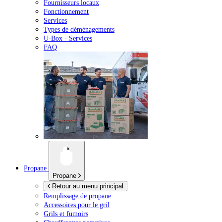
Fournisseurs locaux
Fonctionnement
Services
Types de déménagements
U-Box -
Services
FAQ
Propane
Propane
Retour au menu principal
Remplissage de propane
Accessoires pour le gril
Grils et fumoirs