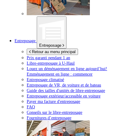
Entreposage
Entreposage
Retour au menu principal
Prix garanti pendant 1 an
Libre-entreposage à
U-Haul
Louez un déménagement en ligne aujourd’hui!
Emménagement en ligne : commencer
Entreposage climatisé
Entreposage de VR, de voiture et de bateau
Guide des tailles d'unités de libre-entreposage
Entreposage extérieur/accessible en voiture
Payer ma facture d'entreposage
FAQ
Conseils sur le libre-entreposage
Fournitures d’entreposage