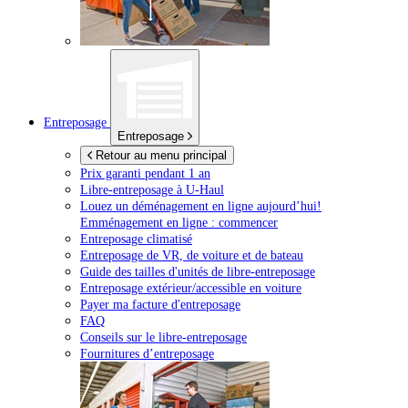
Entreposage
Entreposage
Retour au menu principal
Prix garanti pendant 1 an
Libre-entreposage à
U-Haul
Louez un déménagement en ligne aujourd’hui!
Emménagement en ligne : commencer
Entreposage climatisé
Entreposage de VR, de voiture et de bateau
Guide des tailles d'unités de libre-entreposage
Entreposage extérieur/accessible en voiture
Payer ma facture d'entreposage
FAQ
Conseils sur le libre-entreposage
Fournitures d’entreposage