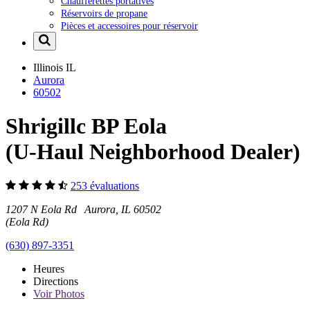
Chaufferettes portatives
Réservoirs de propane
Pièces et accessoires pour réservoir
Illinois
IL
Aurora
60502
Shrigillc BP Eola
(U-Haul Neighborhood Dealer)
253 évaluations
1207 N Eola Rd Aurora, IL 60502
(Eola Rd)
(630) 897-3351
Heures
Directions
Voir
Photos