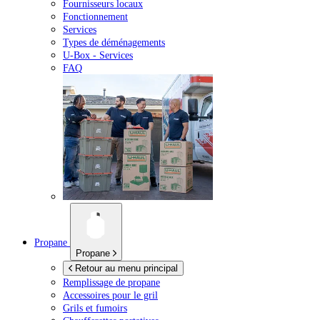
Fournisseurs locaux
Fonctionnement
Services
Types de déménagements
U-Box -
Services
FAQ
Propane
Propane
Retour au menu principal
Remplissage de propane
Accessoires pour le gril
Grils et fumoirs