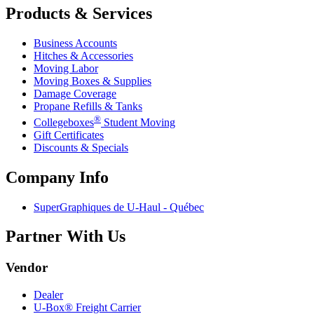
Products & Services
Business Accounts
Hitches & Accessories
Moving Labor
Moving Boxes & Supplies
Damage Coverage
Propane Refills & Tanks
®
Collegeboxes
Student Moving
Gift Certificates
Discounts & Specials
Company Info
SuperGraphiques de
U-Haul
- Québec
Partner With Us
Vendor
Dealer
U-Box® Freight Carrier