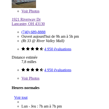
Voir
Photos
1921 Riverway Dr
Lancaster, OH 43130
(740) 689-8888
Ouvert aujourd'hui de 9h am à 5h pm
(Rt 33 @ River Valley Mall)
4 950 évaluations
Distance estimée
7,8 milles
4 950 évaluations
Voir
Photos
Heures normales
Voir tout
Lun - Jeu : 7h am à 7h pm