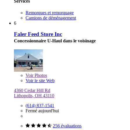
Services
Remorques et remorquage
Camions de déménagement
6
Faler Feed Store Inc
Concessionnaire U-Haul dans le voisinage
Voir
Photos
Voir le site Web
4360 Cedar Hill Rd
Lithopolis, OH 43110
(614) 837-1541
Fermé aujourd'hui
256 évaluations