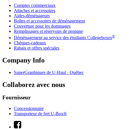
Comptes commerciaux
Attaches et accessoires
Aides-déménageurs
Boîtes et accessoires de déménagement
Couverture pour les dommages
Remplissages et réservoirs de propane
®
Déménagement au service des étudiants Collegeboxes
Chèques-cadeaux
Rabais et offres spéciales
Company Info
SuperGraphiques de
U-Haul
- Québec
Collaborez avec nous
Fournisseur
Concessionnaire
Transporteur de fret U-Box®