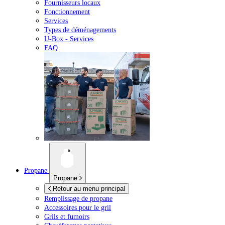
Fournisseurs locaux
Fonctionnement
Services
Types de déménagements
U-Box -
Services
FAQ
Propane
Propane
Retour au menu principal
Remplissage de propane
Accessoires pour le gril
Grils et fumoirs