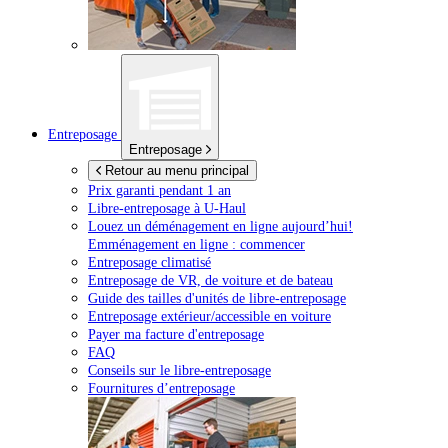
Entreposage
Entreposage
Retour au menu principal
Prix garanti pendant 1 an
Libre-entreposage à
U-Haul
Louez un déménagement en ligne aujourd’hui!
Emménagement en ligne : commencer
Entreposage climatisé
Entreposage de VR, de voiture et de bateau
Guide des tailles d'unités de libre-entreposage
Entreposage extérieur/accessible en voiture
Payer ma facture d'entreposage
FAQ
Conseils sur le libre-entreposage
Fournitures d’entreposage