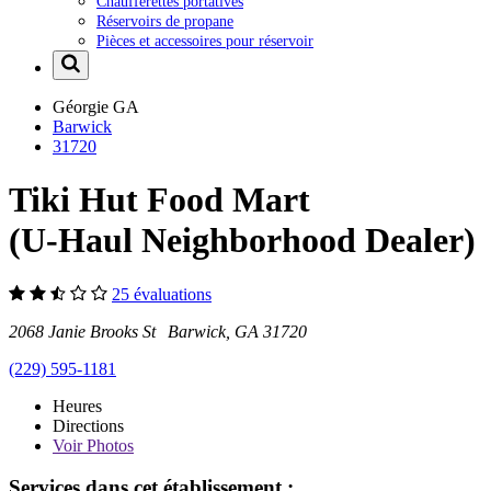
Chaufferettes portatives
Réservoirs de propane
Pièces et accessoires pour réservoir
Géorgie
GA
Barwick
31720
Tiki Hut Food Mart
(U-Haul Neighborhood Dealer)
25 évaluations
2068 Janie Brooks St Barwick, GA 31720
(229) 595-1181
Heures
Directions
Voir
Photos
Services dans cet établissement :