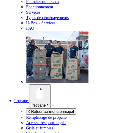
Fournisseurs locaux
Fonctionnement
Services
Types de déménagements
U-Box -
Services
FAQ
Propane
Propane
Retour au menu principal
Remplissage de propane
Accessoires pour le gril
Grils et fumoirs