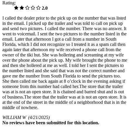
Rating:
2.0
I called the dealer prior to the pick up on the number that was listed
in the email. I picked up the trailer and was told to call on pick up
and send two pictures. I called the number. There was no answer. It
went to voicemail. I sent the two pictures to the number listed in the
email. Later that afternoon I got a call from a number in South
Florida, which I did not recognize so I treated it as a spam call then
again later that afternoon my wife received a phone call from the
owner of the tiki hut. She was hollering and screaming at my wife
over the phone about the pick up. My wife brought the phone to me
and then she hollered at me as well. I told her I sent the pictures to
the number listed and she said that was not the correct number and
gave me the number from South Florida to send the pictures too.
She then called me back again at 8 o’clock in the evening asking if
someone from this number had called her.The store that the trailer
was at is not an open store. It is chained and barred shut and is out
of business.The store that the trailer was at is not an open store. It is
at the end of the street in the middle of a neighborhood that is in the
middle of nowhere.
WILLIAM W
(4/21/2025)
No
reviews have been submitted for this location.