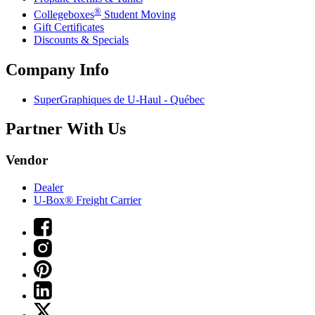
®
Collegeboxes
Student Moving
Gift Certificates
Discounts & Specials
Company Info
SuperGraphiques de
U-Haul
- Québec
Partner With Us
Vendor
Dealer
U-Box® Freight Carrier