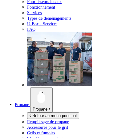
Fournisseurs locaux
Fonctionnement
Services
Types de déménagements
U-Box -
Services
FAQ
Propane
Propane
Retour au menu principal
Remplissage de propane
Accessoires pour le gril
Grils et fumoirs