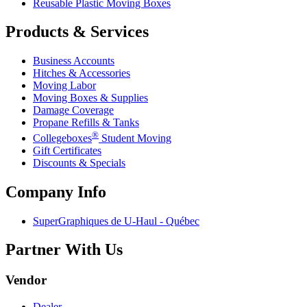
Reusable Plastic Moving Boxes
Products & Services
Business Accounts
Hitches & Accessories
Moving Labor
Moving Boxes & Supplies
Damage Coverage
Propane Refills & Tanks
®
Collegeboxes
Student Moving
Gift Certificates
Discounts & Specials
Company Info
SuperGraphiques de
U-Haul
- Québec
Partner With Us
Vendor
Dealer