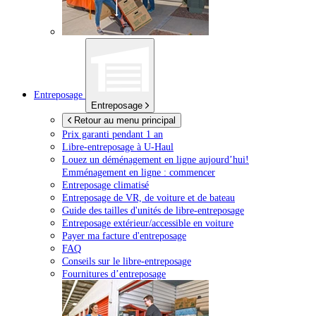
Entreposage
Entreposage
Retour au menu principal
Prix garanti pendant 1 an
Libre-entreposage à
U-Haul
Louez un déménagement en ligne aujourd’hui!
Emménagement en ligne : commencer
Entreposage climatisé
Entreposage de VR, de voiture et de bateau
Guide des tailles d'unités de libre-entreposage
Entreposage extérieur/accessible en voiture
Payer ma facture d'entreposage
FAQ
Conseils sur le libre-entreposage
Fournitures d’entreposage