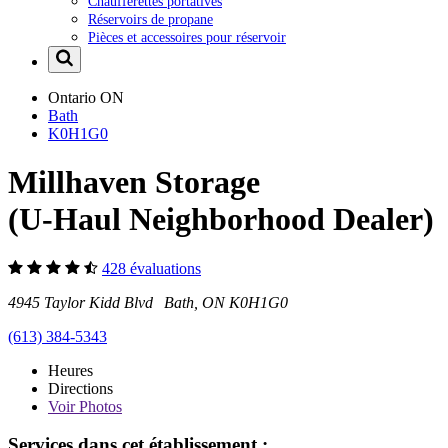
Chaufferettes portatives
Réservoirs de propane
Pièces et accessoires pour réservoir
Ontario
ON
Bath
K0H1G0
Millhaven Storage
(U-Haul Neighborhood Dealer)
428 évaluations
4945 Taylor Kidd Blvd Bath, ON K0H1G0
(613) 384-5343
Heures
Directions
Voir
Photos
Services dans cet établissement :