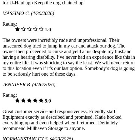
for U-Haul app Keep the dog chained up
MASSIMO C
(4/30/2026)
Rating:
1.0
The owners were incredibly rude and unprofessional. Their
unsecured dog tried to jump in my car and attack our dog. The
owner then proceeded to curse and yelll at us despite my husband
having a hearing disability. I’ve never had an experience like this in
my entire life. It was shocking to say the least. We will never return
to this location even if it’s our last option. Somebody’s dog is going
to be seriously hurt one of these days.
JENNIFER B
(4/26/2026)
Rating:
5.0
Great customer service and responsiveness. Friendly staff.
Equipment exactly as described and promised. Katie hooked
everything up and even helped when I returned. Definitely
recommend Millhaven Storage to anyone.
NORMANSTANLEY S
(4/20/2026)