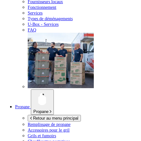
Fournisseurs locaux
Fonctionnement
Services
Types de déménagements
U-Box -
Services
FAQ
Propane
Propane
Retour au menu principal
Remplissage de propane
Accessoires pour le gril
Grils et fumoirs