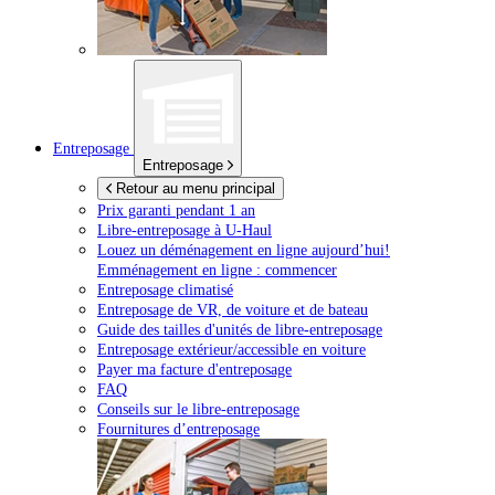
Entreposage
Entreposage
Retour au menu principal
Prix garanti pendant 1 an
Libre-entreposage à
U-Haul
Louez un déménagement en ligne aujourd’hui!
Emménagement en ligne : commencer
Entreposage climatisé
Entreposage de VR, de voiture et de bateau
Guide des tailles d'unités de libre-entreposage
Entreposage extérieur/accessible en voiture
Payer ma facture d'entreposage
FAQ
Conseils sur le libre-entreposage
Fournitures d’entreposage