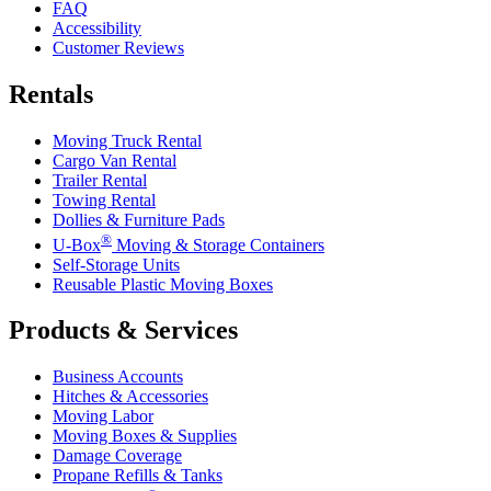
FAQ
Accessibility
Customer Reviews
Rentals
Moving Truck Rental
Cargo Van Rental
Trailer Rental
Towing Rental
Dollies & Furniture Pads
®
U-Box
Moving & Storage Containers
Self-Storage Units
Reusable Plastic Moving Boxes
Products & Services
Business Accounts
Hitches & Accessories
Moving Labor
Moving Boxes & Supplies
Damage Coverage
Propane Refills & Tanks