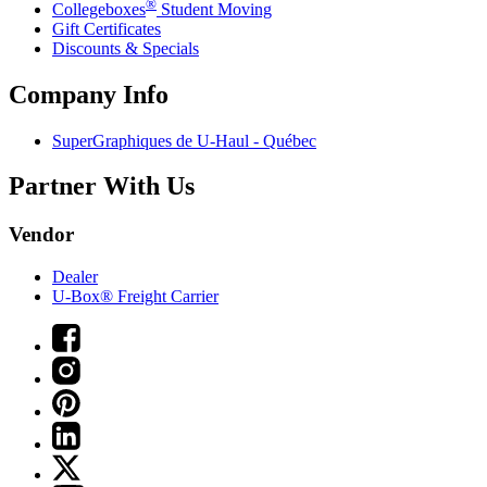
®
Collegeboxes
Student Moving
Gift Certificates
Discounts & Specials
Company Info
SuperGraphiques de
U-Haul
- Québec
Partner With Us
Vendor
Dealer
U-Box® Freight Carrier