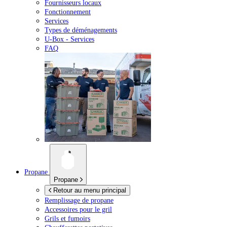
Fournisseurs locaux
Fonctionnement
Services
Types de déménagements
U-Box -
Services
FAQ
Propane
Propane
Retour au menu principal
Remplissage de propane
Accessoires pour le gril
Grils et fumoirs