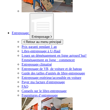
Entreposage
Entreposage
Retour au menu principal
Prix garanti pendant 1 an
Libre-entreposage à
U-Haul
Louez un déménagement en ligne aujourd’hui!
Emménagement en ligne : commencer
Entreposage climatisé
Entreposage de VR, de voiture et de bateau
Guide des tailles d'unités de libre-entreposage
Entreposage extérieur/accessible en voiture
Payer ma facture d'entreposage
FAQ
Conseils sur le libre-entreposage
Fournitures d’entreposage