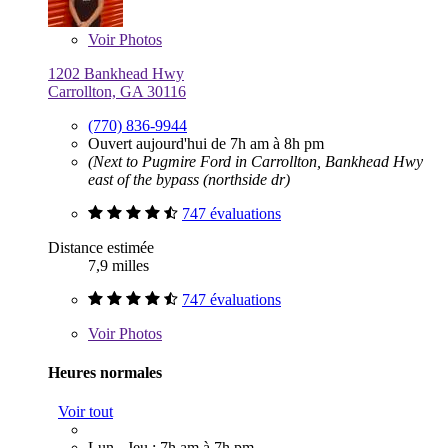
Voir
Photos
1202 Bankhead Hwy
Carrollton, GA 30116
(770) 836-9944
Ouvert aujourd'hui de 7h am à 8h pm
(Next to Pugmire Ford in Carrollton, Bankhead Hwy
east of the bypass (northside dr)
747 évaluations
Distance estimée
7,9 milles
747 évaluations
Voir
Photos
Heures normales
Voir tout
Lun - Jeu : 7h am à 7h pm