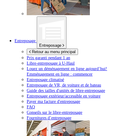
Entreposage
Entreposage
Retour au menu principal
Prix garanti pendant 1 an
Libre-entreposage à
U-Haul
Louez un déménagement en ligne aujourd’hui!
Emménagement en ligne : commencer
Entreposage climatisé
Entreposage de VR, de voiture et de bateau
Guide des tailles d'unités de libre-entreposage
Entreposage extérieur/accessible en voiture
Payer ma facture d'entreposage
FAQ
Conseils sur le libre-entreposage
Fournitures d’entreposage