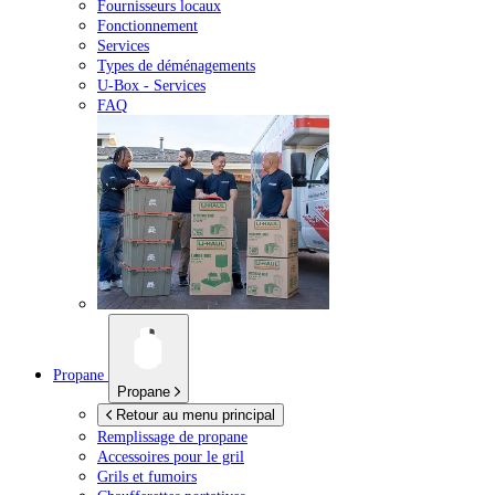
Fournisseurs locaux
Fonctionnement
Services
Types de déménagements
U-Box -
Services
FAQ
Propane
Propane
Retour au menu principal
Remplissage de propane
Accessoires pour le gril
Grils et fumoirs