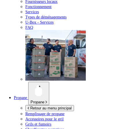
Fournisseurs locaux
Fonctionnement
Services
Types de déménagements
U-Box -
Services
FAQ
Propane
Propane
Retour au menu principal
Remplissage de propane
Accessoires pour le gril
Grils et fumoirs