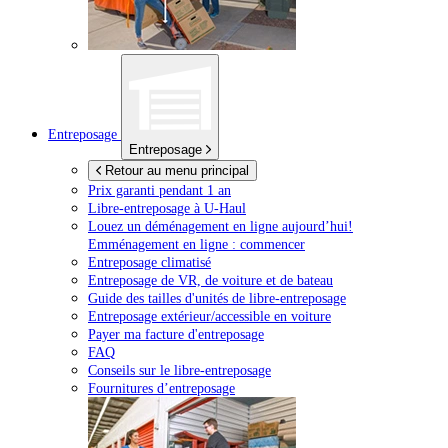
Entreposage
Entreposage
Retour au menu principal
Prix garanti pendant 1 an
Libre-entreposage à
U-Haul
Louez un déménagement en ligne aujourd’hui!
Emménagement en ligne : commencer
Entreposage climatisé
Entreposage de VR, de voiture et de bateau
Guide des tailles d'unités de libre-entreposage
Entreposage extérieur/accessible en voiture
Payer ma facture d'entreposage
FAQ
Conseils sur le libre-entreposage
Fournitures d’entreposage