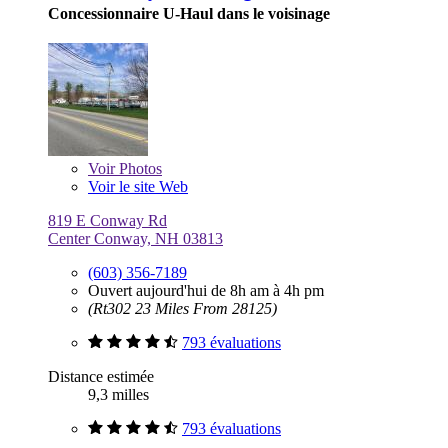
Concessionnaire U-Haul dans le voisinage
Voir
Photos
Voir le site Web
819 E Conway Rd
Center Conway, NH 03813
(603) 356-7189
Ouvert aujourd'hui de 8h am à 4h pm
(Rt302 23 Miles From 28125)
793 évaluations
Distance estimée
9,3 milles
793 évaluations