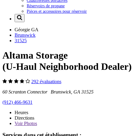
Chaufferettes portatives
Réservoirs de propane
Pièces et accessoires pour réservoir
Géorgie
GA
Brunswick
31525
Altama Storage
(U-Haul Neighborhood Dealer)
292 évaluations
60 Scranton Connector Brunswick, GA 31525
(912) 466-9631
Heures
Directions
Voir
Photos
Services dans cet établissement :