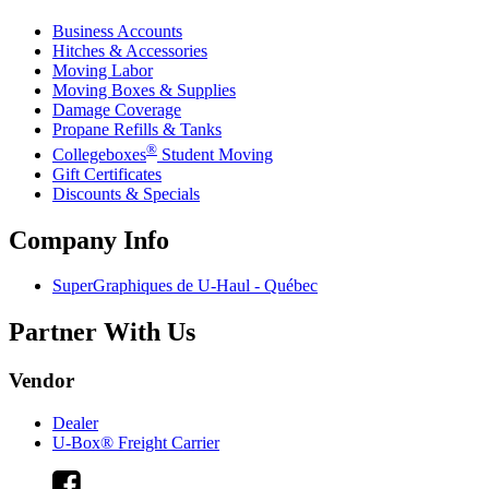
Business Accounts
Hitches & Accessories
Moving Labor
Moving Boxes & Supplies
Damage Coverage
Propane Refills & Tanks
®
Collegeboxes
Student Moving
Gift Certificates
Discounts & Specials
Company Info
SuperGraphiques de
U-Haul
- Québec
Partner With Us
Vendor
Dealer
U-Box® Freight Carrier