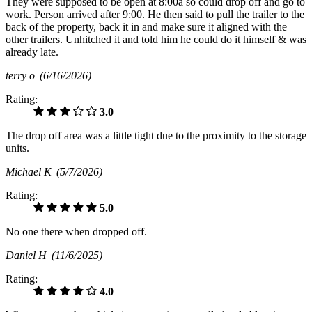
They were supposed to be open at 8:00a so could drop off and go to
work. Person arrived after 9:00. He then said to pull the trailer to the
back of the property, back it in and make sure it aligned with the
other trailers. Unhitched it and told him he could do it himself & was
already late.
terry o
(6/16/2026)
Rating:
3.0
The drop off area was a little tight due to the proximity to the storage
units.
Michael K
(5/7/2026)
Rating:
5.0
No one there when dropped off.
Daniel H
(11/6/2025)
Rating:
4.0