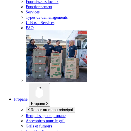
Fournisseurs locaux
Fonctionnement
Services
Types de déménagements
U-Box -
Services
FAQ
Propane
Propane
Retour au menu principal
Remplissage de propane
Accessoires pour le gril
Grils et fumoirs