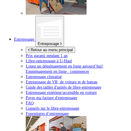
Entreposage
Entreposage
Retour au menu principal
Prix garanti pendant 1 an
Libre-entreposage à
U-Haul
Louez un déménagement en ligne aujourd’hui!
Emménagement en ligne : commencer
Entreposage climatisé
Entreposage de VR, de voiture et de bateau
Guide des tailles d'unités de libre-entreposage
Entreposage extérieur/accessible en voiture
Payer ma facture d'entreposage
FAQ
Conseils sur le libre-entreposage
Fournitures d’entreposage