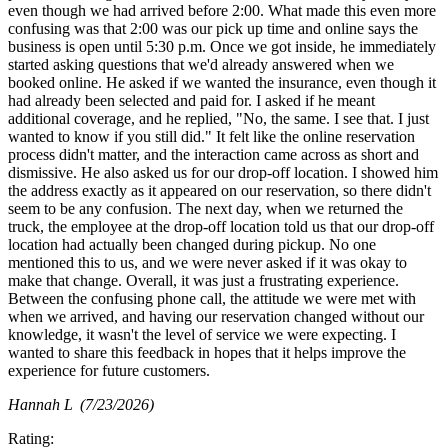
even though we had arrived before 2:00. What made this even more
confusing was that 2:00 was our pick up time and online says the
business is open until 5:30 p.m. Once we got inside, he immediately
started asking questions that we'd already answered when we
booked online. He asked if we wanted the insurance, even though it
had already been selected and paid for. I asked if he meant
additional coverage, and he replied, "No, the same. I see that. I just
wanted to know if you still did." It felt like the online reservation
process didn't matter, and the interaction came across as short and
dismissive. He also asked us for our drop-off location. I showed him
the address exactly as it appeared on our reservation, so there didn't
seem to be any confusion. The next day, when we returned the
truck, the employee at the drop-off location told us that our drop-off
location had actually been changed during pickup. No one
mentioned this to us, and we were never asked if it was okay to
make that change. Overall, it was just a frustrating experience.
Between the confusing phone call, the attitude we were met with
when we arrived, and having our reservation changed without our
knowledge, it wasn't the level of service we were expecting. I
wanted to share this feedback in hopes that it helps improve the
experience for future customers.
Hannah L
(7/23/2026)
Rating: