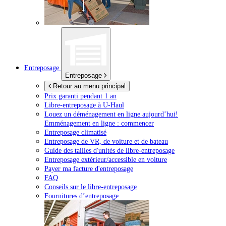
Entreposage
Entreposage
Retour au menu principal
Prix garanti pendant 1 an
Libre-entreposage à
U-Haul
Louez un déménagement en ligne aujourd’hui!
Emménagement en ligne : commencer
Entreposage climatisé
Entreposage de VR, de voiture et de bateau
Guide des tailles d'unités de libre-entreposage
Entreposage extérieur/accessible en voiture
Payer ma facture d'entreposage
FAQ
Conseils sur le libre-entreposage
Fournitures d’entreposage