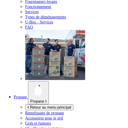
Fournisseurs locaux
Fonctionnement
Services
Types de déménagements
U-Box -
Services
FAQ
Propane
Propane
Retour au menu principal
Remplissage de propane
Accessoires pour le gril
Grils et fumoirs