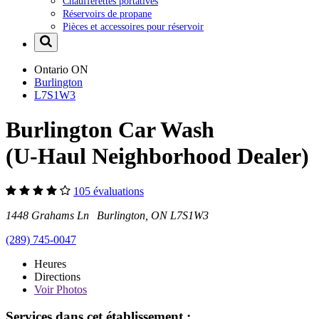
Chaufferettes portatives
Réservoirs de propane
Pièces et accessoires pour réservoir
Ontario
ON
Burlington
L7S1W3
Burlington Car Wash
(U-Haul Neighborhood Dealer)
105 évaluations
1448 Grahams Ln Burlington, ON L7S1W3
(289) 745-0047
Heures
Directions
Voir
Photos
Services dans cet établissement :