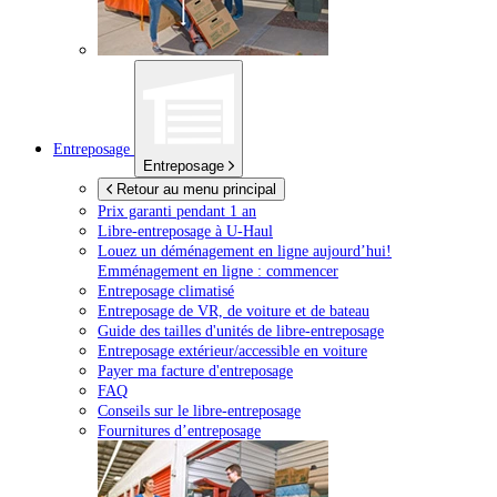
Entreposage
Entreposage
Retour au menu principal
Prix garanti pendant 1 an
Libre-entreposage à
U-Haul
Louez un déménagement en ligne aujourd’hui!
Emménagement en ligne : commencer
Entreposage climatisé
Entreposage de VR, de voiture et de bateau
Guide des tailles d'unités de libre-entreposage
Entreposage extérieur/accessible en voiture
Payer ma facture d'entreposage
FAQ
Conseils sur le libre-entreposage
Fournitures d’entreposage