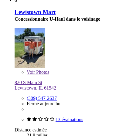
6
Lewistown Mart
Concessionnaire U-Haul dans le voisinage
Voir
Photos
820 S Main St
Lewistown, IL 61542
(309) 547-2637
Fermé aujourd'hui
13 évaluations
Distance estimée
21,8 milles