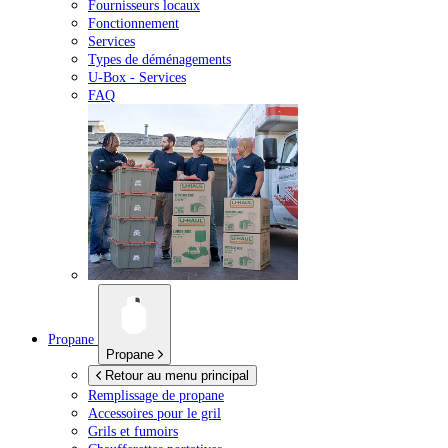
Fournisseurs locaux
Fonctionnement
Services
Types de déménagements
U-Box -
Services
FAQ
Propane
Propane
Retour au menu principal
Remplissage de propane
Accessoires pour le gril
Grils et fumoirs