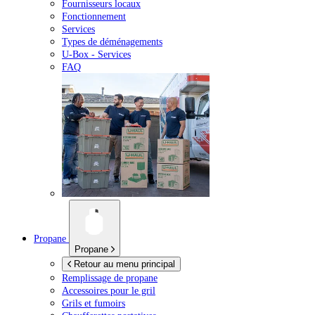
Fournisseurs locaux
Fonctionnement
Services
Types de déménagements
U-Box -
Services
FAQ
Propane
Propane
Retour au menu principal
Remplissage de propane
Accessoires pour le gril
Grils et fumoirs