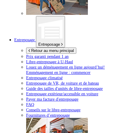
Entreposage
Entreposage
Retour au menu principal
Prix garanti pendant 1 an
Libre-entreposage à
U-Haul
Louez un déménagement en ligne aujourd’hui!
Emménagement en ligne : commencer
Entreposage climatisé
Entreposage de VR, de voiture et de bateau
Guide des tailles d'unités de libre-entreposage
Entreposage extérieur/accessible en voiture
Payer ma facture d'entreposage
FAQ
Conseils sur le libre-entreposage
Fournitures d’entreposage