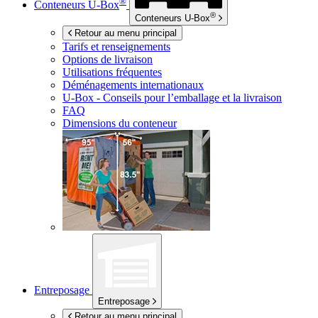
®
Conteneurs
U-Box
®
Conteneurs
U-Box
Retour au menu principal
Tarifs et renseignements
Options de livraison
Utilisations fréquentes
Déménagements internationaux
U-Box -
Conseils pour l’emballage et la livraison
FAQ
Dimensions du conteneur
Entreposage
Entreposage
Retour au menu principal