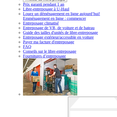
Prix garanti pendant 1 an
Libre-entreposage à
U-Haul
Louez un déménagement en ligne aujourd’hui!
Emménagement en ligne : commencer
Entreposage climatisé
Entreposage de VR, de voiture et de bateau
Guide des tailles d'unités de libre-entreposage
Entreposage extérieur/accessible en voiture
Payer ma facture d'entreposage
FAQ
Conseils sur le libre-entreposage
Fournitures d’entreposage