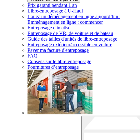
Prix garanti pendant 1 an
Libre-entreposage à
U-Haul
Louez un déménagement en ligne aujourd’hui!
Emménagement en ligne : commencer
Entreposage climatisé
Entreposage de VR, de voiture et de bateau
Guide des tailles d'unités de libre-entreposage
Entreposage extérieur/accessible en voiture
Payer ma facture d'entreposage
FAQ
Conseils sur le libre-entreposage
Fournitures d’entreposage