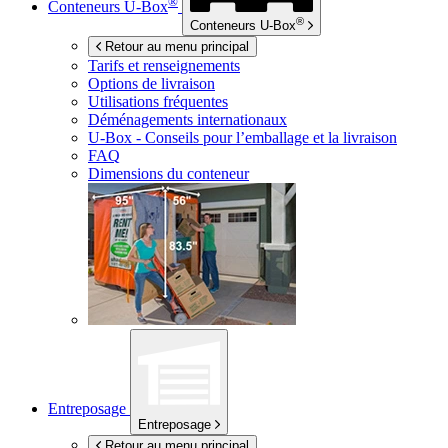
®
Conteneurs
U-Box
®
Conteneurs
U-Box
Retour au menu principal
Tarifs et renseignements
Options de livraison
Utilisations fréquentes
Déménagements internationaux
U-Box -
Conseils pour l’emballage et la livraison
FAQ
Dimensions du conteneur
Entreposage
Entreposage
Retour au menu principal