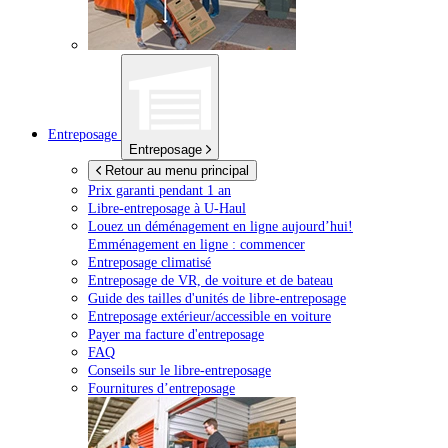
Entreposage
Entreposage
Retour au menu principal
Prix garanti pendant 1 an
Libre-entreposage à
U-Haul
Louez un déménagement en ligne aujourd’hui!
Emménagement en ligne : commencer
Entreposage climatisé
Entreposage de VR, de voiture et de bateau
Guide des tailles d'unités de libre-entreposage
Entreposage extérieur/accessible en voiture
Payer ma facture d'entreposage
FAQ
Conseils sur le libre-entreposage
Fournitures d’entreposage