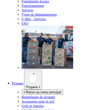
Fournisseurs locaux
Fonctionnement
Services
Types de déménagements
U-Box -
Services
FAQ
Propane
Propane
Retour au menu principal
Remplissage de propane
Accessoires pour le gril
Grils et fumoirs