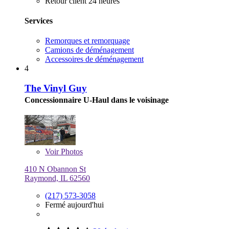
Retour client 24 heures
Services
Remorques et remorquage
Camions de déménagement
Accessoires de déménagement
4
The Vinyl Guy
Concessionnaire U-Haul dans le voisinage
Voir
Photos
410 N Obannon St
Raymond, IL 62560
(217) 573-3058
Fermé aujourd'hui