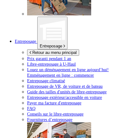
Entreposage
Entreposage
Retour au menu principal
Prix garanti pendant 1 an
Libre-entreposage à
U-Haul
Louez un déménagement en ligne aujourd’hui!
Emménagement en ligne : commencer
Entreposage climatisé
Entreposage de VR, de voiture et de bateau
Guide des tailles d'unités de libre-entreposage
Entreposage extérieur/accessible en voiture
Payer ma facture d'entreposage
FAQ
Conseils sur le libre-entreposage
Fournitures d’entreposage