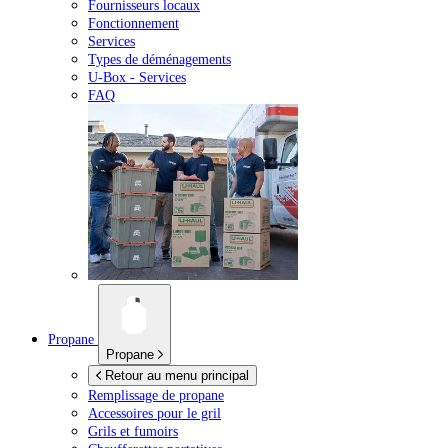
Fournisseurs locaux
Fonctionnement
Services
Types de déménagements
U-Box -
Services
FAQ
Propane
Propane
Retour au menu principal
Remplissage de propane
Accessoires pour le gril
Grils et fumoirs