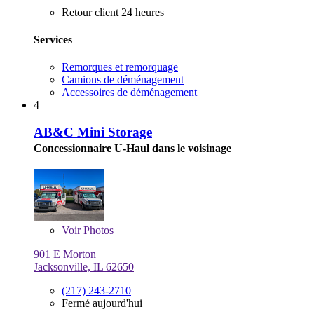
Retour client 24 heures
Services
Remorques et remorquage
Camions de déménagement
Accessoires de déménagement
4
AB&C Mini Storage
Concessionnaire U-Haul dans le voisinage
Voir
Photos
901 E Morton
Jacksonville, IL 62650
(217) 243-2710
Fermé aujourd'hui