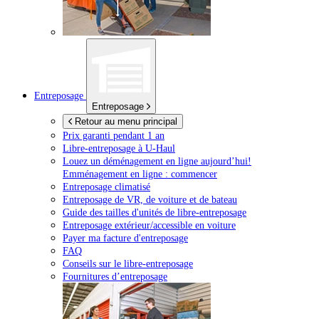
Entreposage
Entreposage
Retour au menu principal
Prix garanti pendant 1 an
Libre-entreposage à
U-Haul
Louez un déménagement en ligne aujourd’hui!
Emménagement en ligne : commencer
Entreposage climatisé
Entreposage de VR, de voiture et de bateau
Guide des tailles d'unités de libre-entreposage
Entreposage extérieur/accessible en voiture
Payer ma facture d'entreposage
FAQ
Conseils sur le libre-entreposage
Fournitures d’entreposage