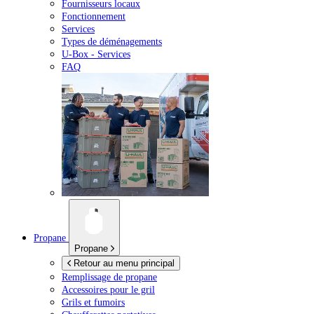
Fournisseurs locaux
Fonctionnement
Services
Types de déménagements
U-Box -
Services
FAQ
Propane
Propane
Retour au menu principal
Remplissage de propane
Accessoires pour le gril
Grils et fumoirs