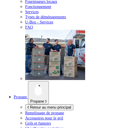
Fournisseurs locaux
Fonctionnement
Services
Types de déménagements
U-Box -
Services
FAQ
Propane
Propane
Retour au menu principal
Remplissage de propane
Accessoires pour le gril
Grils et fumoirs