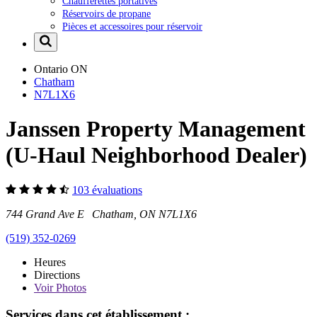
Chaufferettes portatives
Réservoirs de propane
Pièces et accessoires pour réservoir
Ontario
ON
Chatham
N7L1X6
Janssen Property Management
(U-Haul Neighborhood Dealer)
103 évaluations
744 Grand Ave E Chatham, ON N7L1X6
(519) 352-0269
Heures
Directions
Voir
Photos
Services dans cet établissement :