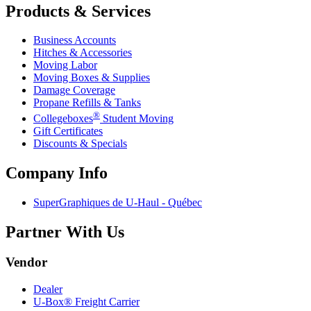
Products & Services
Business Accounts
Hitches & Accessories
Moving Labor
Moving Boxes & Supplies
Damage Coverage
Propane Refills & Tanks
®
Collegeboxes
Student Moving
Gift Certificates
Discounts & Specials
Company Info
SuperGraphiques de
U-Haul
- Québec
Partner With Us
Vendor
Dealer
U-Box® Freight Carrier