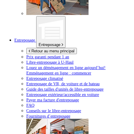
Entreposage
Entreposage
Retour au menu principal
Prix garanti pendant 1 an
Libre-entreposage à
U-Haul
Louez un déménagement en ligne aujourd’hui!
Emménagement en ligne : commencer
Entreposage climatisé
Entreposage de VR, de voiture et de bateau
Guide des tailles d'unités de libre-entreposage
Entreposage extérieur/accessible en voiture
Payer ma facture d'entreposage
FAQ
Conseils sur le libre-entreposage
Fournitures d’entreposage