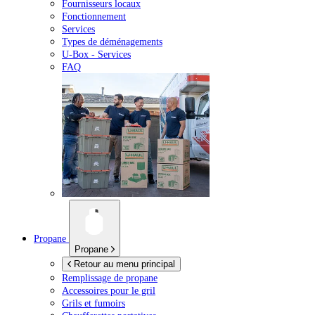
Fournisseurs locaux
Fonctionnement
Services
Types de déménagements
U-Box -
Services
FAQ
Propane
Propane
Retour au menu principal
Remplissage de propane
Accessoires pour le gril
Grils et fumoirs