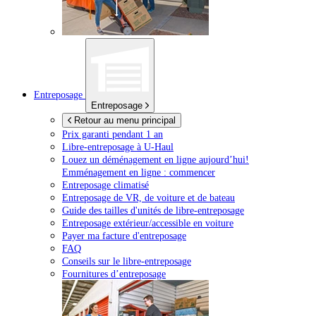
Entreposage
Entreposage
Retour au menu principal
Prix garanti pendant 1 an
Libre-entreposage à
U-Haul
Louez un déménagement en ligne aujourd’hui!
Emménagement en ligne : commencer
Entreposage climatisé
Entreposage de VR, de voiture et de bateau
Guide des tailles d'unités de libre-entreposage
Entreposage extérieur/accessible en voiture
Payer ma facture d'entreposage
FAQ
Conseils sur le libre-entreposage
Fournitures d’entreposage