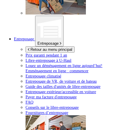
Entreposage
Entreposage
Retour au menu principal
Prix garanti pendant 1 an
Libre-entreposage à
U-Haul
Louez un déménagement en ligne aujourd’hui!
Emménagement en ligne : commencer
Entreposage climatisé
Entreposage de VR, de voiture et de bateau
Guide des tailles d'unités de libre-entreposage
Entreposage extérieur/accessible en voiture
Payer ma facture d'entreposage
FAQ
Conseils sur le libre-entreposage
Fournitures d’entreposage