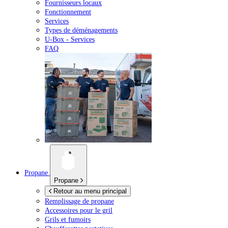
Fournisseurs locaux
Fonctionnement
Services
Types de déménagements
U-Box -
Services
FAQ
Propane
Propane
Retour au menu principal
Remplissage de propane
Accessoires pour le gril
Grils et fumoirs