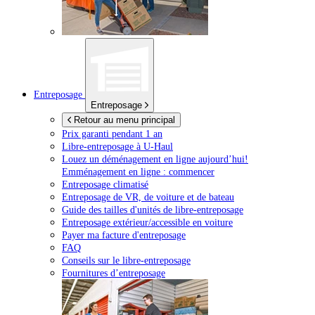
Entreposage
Entreposage
Retour au menu principal
Prix garanti pendant 1 an
Libre-entreposage à
U-Haul
Louez un déménagement en ligne aujourd’hui!
Emménagement en ligne : commencer
Entreposage climatisé
Entreposage de VR, de voiture et de bateau
Guide des tailles d'unités de libre-entreposage
Entreposage extérieur/accessible en voiture
Payer ma facture d'entreposage
FAQ
Conseils sur le libre-entreposage
Fournitures d’entreposage