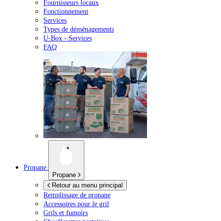
Fournisseurs locaux
Fonctionnement
Services
Types de déménagements
U-Box -
Services
FAQ
Propane
Propane
Retour au menu principal
Remplissage de propane
Accessoires pour le gril
Grils et fumoirs