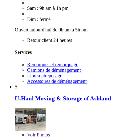
Sam : 9h am à 1h pm
Dim : fermé
Ouvert aujourd'hui de 9h am à 5h pm
Retour client 24 heures
Services
Remorques et remorquage
Camions de déménagement
Libre-entreposage
Accessoires de déménagement
5
U-Haul Moving & Storage of Ashland
Voir
Photos