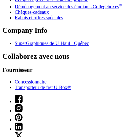
®
Déménagement au service des étudiants Collegeboxes
Chèques-cadeaux
Rabais et offres spéciales
Company Info
SuperGraphiques de
U-Haul
- Québec
Collaborez avec nous
Fournisseur
Concessionnaire
Transporteur de fret U-Box®