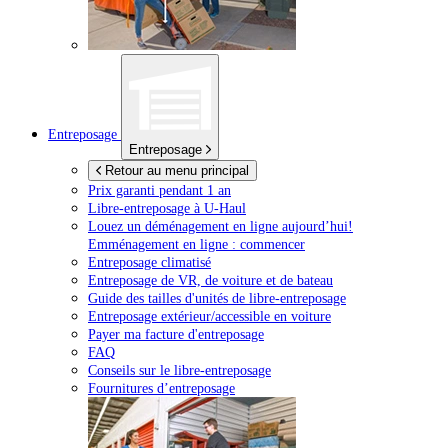
Entreposage
Entreposage
Retour au menu principal
Prix garanti pendant 1 an
Libre-entreposage à
U-Haul
Louez un déménagement en ligne aujourd’hui!
Emménagement en ligne : commencer
Entreposage climatisé
Entreposage de VR, de voiture et de bateau
Guide des tailles d'unités de libre-entreposage
Entreposage extérieur/accessible en voiture
Payer ma facture d'entreposage
FAQ
Conseils sur le libre-entreposage
Fournitures d’entreposage