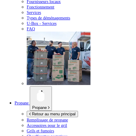
Fournisseurs locaux
Fonctionnement
Services
Types de déménagements
U-Box -
Services
FAQ
Propane
Propane
Retour au menu principal
Remplissage de propane
Accessoires pour le gril
Grils et fumoirs