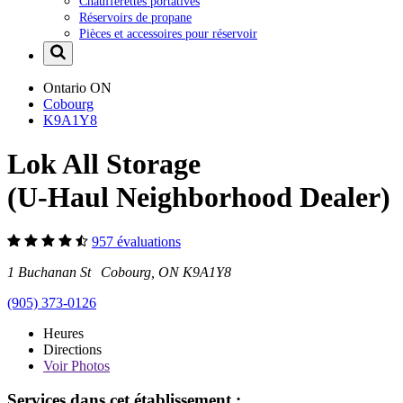
Chaufferettes portatives
Réservoirs de propane
Pièces et accessoires pour réservoir
Ontario
ON
Cobourg
K9A1Y8
Lok All Storage
(U-Haul Neighborhood Dealer)
957 évaluations
1 Buchanan St Cobourg, ON K9A1Y8
(905) 373-0126
Heures
Directions
Voir
Photos
Services dans cet établissement :