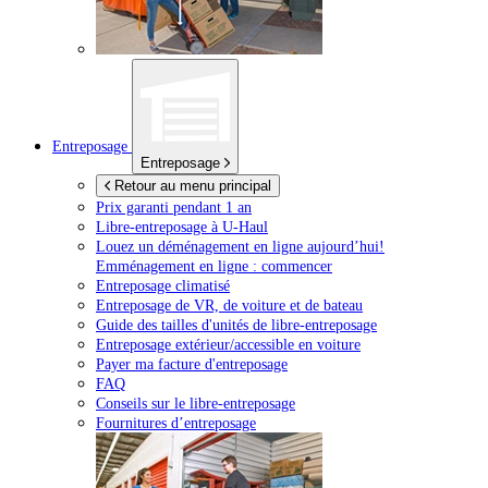
Entreposage
Entreposage
Retour au menu principal
Prix garanti pendant 1 an
Libre-entreposage à
U-Haul
Louez un déménagement en ligne aujourd’hui!
Emménagement en ligne : commencer
Entreposage climatisé
Entreposage de VR, de voiture et de bateau
Guide des tailles d'unités de libre-entreposage
Entreposage extérieur/accessible en voiture
Payer ma facture d'entreposage
FAQ
Conseils sur le libre-entreposage
Fournitures d’entreposage