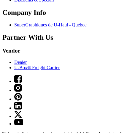
Company Info
SuperGraphiques de
U-Haul
- Québec
Partner With Us
Vendor
Dealer
U-Box® Freight Carrier