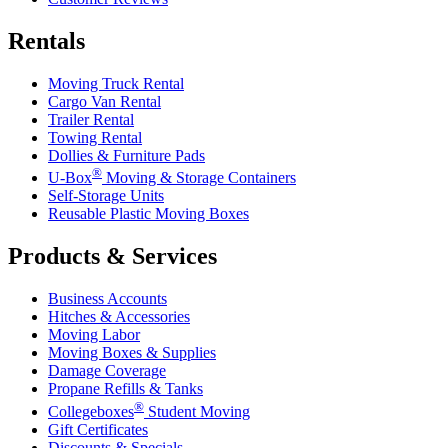
Rentals
Moving Truck Rental
Cargo Van Rental
Trailer Rental
Towing Rental
Dollies & Furniture Pads
®
U-Box
Moving & Storage Containers
Self-Storage Units
Reusable Plastic Moving Boxes
Products & Services
Business Accounts
Hitches & Accessories
Moving Labor
Moving Boxes & Supplies
Damage Coverage
Propane Refills & Tanks
®
Collegeboxes
Student Moving
Gift Certificates
Discounts & Specials