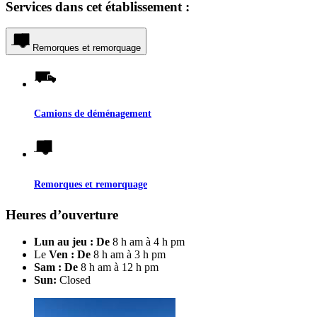
Services dans cet établissement :
Remorques et remorquage
Camions de déménagement
Remorques et remorquage
Heures d’ouverture
Lun au jeu : De
8 h am à 4 h pm
Le
Ven : De
8 h am à 3 h pm
Sam : De
8 h am à 12 h pm
Sun:
Closed