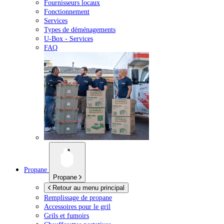
Fournisseurs locaux
Fonctionnement
Services
Types de déménagements
U-Box -
Services
FAQ
Propane
Propane
Retour au menu principal
Remplissage de propane
Accessoires pour le gril
Grils et fumoirs