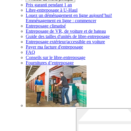
Prix garanti pendant 1 an
Libre-entreposage à
U-Haul
Louez un déménagement en ligne aujourd’hui!
Emménagement en ligne : commencer
Entreposage climatisé
Entreposage de VR, de voiture et de bateau
Guide des tailles d'unités de libre-entreposage
Entreposage extérieur/accessible en voiture
Payer ma facture d'entreposage
FAQ
Conseils sur le libre-entreposage
Fournitures d’entreposage