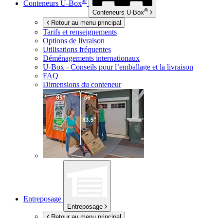
®
Conteneurs
U-Box
®
Conteneurs
U-Box
Retour au menu principal
Tarifs et renseignements
Options de livraison
Utilisations fréquentes
Déménagements internationaux
U-Box -
Conseils pour l’emballage et la livraison
FAQ
Dimensions du conteneur
Entreposage
Entreposage
Retour au menu principal