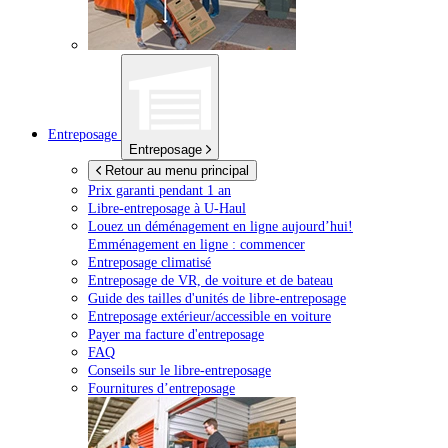
Entreposage
Entreposage
Retour au menu principal
Prix garanti pendant 1 an
Libre-entreposage à
U-Haul
Louez un déménagement en ligne aujourd’hui!
Emménagement en ligne : commencer
Entreposage climatisé
Entreposage de VR, de voiture et de bateau
Guide des tailles d'unités de libre-entreposage
Entreposage extérieur/accessible en voiture
Payer ma facture d'entreposage
FAQ
Conseils sur le libre-entreposage
Fournitures d’entreposage