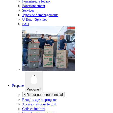
Fournisseurs locaux
Fonctionnement
Services
Types de déménagements
U-Box -
Services
FAQ
Propane
Propane
Retour au menu principal
Remplissage de propane
Accessoires pour le gril
Grils et fumoirs