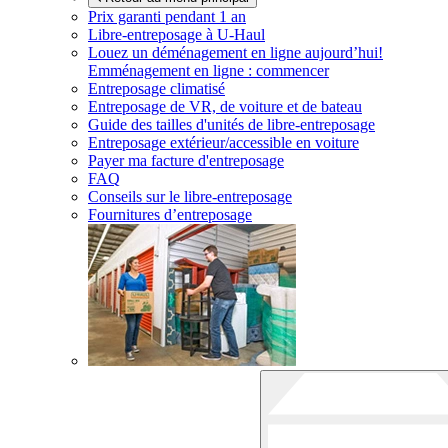
Prix garanti pendant 1 an
Libre-entreposage à
U-Haul
Louez un déménagement en ligne aujourd’hui!
Emménagement en ligne : commencer
Entreposage climatisé
Entreposage de VR, de voiture et de bateau
Guide des tailles d'unités de libre-entreposage
Entreposage extérieur/accessible en voiture
Payer ma facture d'entreposage
FAQ
Conseils sur le libre-entreposage
Fournitures d’entreposage