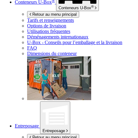
®
Conteneurs
U-Box
®
Conteneurs
U-Box
Retour au menu principal
Tarifs et renseignements
Options de livraison
Utilisations fréquentes
Déménagements internationaux
U-Box -
Conseils pour l’emballage et la livraison
FAQ
Dimensions du conteneur
Entreposage
Entreposage
Retour au menu principal