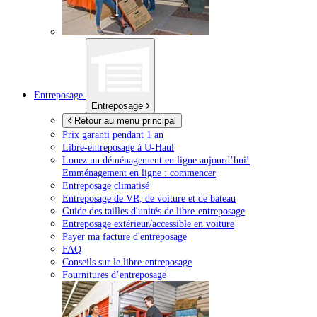
Entreposage
Entreposage
Retour au menu principal
Prix garanti pendant 1 an
Libre-entreposage à
U-Haul
Louez un déménagement en ligne aujourd’hui!
Emménagement en ligne : commencer
Entreposage climatisé
Entreposage de VR, de voiture et de bateau
Guide des tailles d'unités de libre-entreposage
Entreposage extérieur/accessible en voiture
Payer ma facture d'entreposage
FAQ
Conseils sur le libre-entreposage
Fournitures d’entreposage