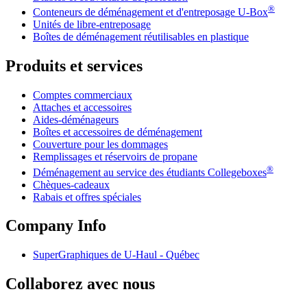
®
Conteneurs de déménagement et d'entreposage
U-Box
Unités de libre-entreposage
Boîtes de déménagement réutilisables en plastique
Produits et services
Comptes commerciaux
Attaches et accessoires
Aides-déménageurs
Boîtes et accessoires de déménagement
Couverture pour les dommages
Remplissages et réservoirs de propane
®
Déménagement au service des étudiants Collegeboxes
Chèques-cadeaux
Rabais et offres spéciales
Company Info
SuperGraphiques de
U-Haul
- Québec
Collaborez avec nous