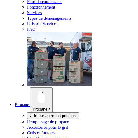
Fournisseurs locaux
Fonctionnement
Services
Types de déménagements
U-Box -
Services
FAQ
Propane
Propane
Retour au menu principal
Remplissage de propane
Accessoires pour le gril
Grils et fumoirs