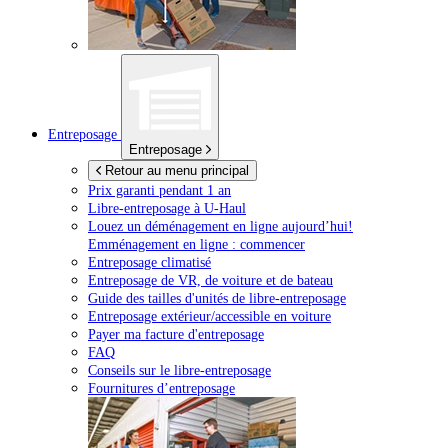
Entreposage
Entreposage
Retour au menu principal
Prix garanti pendant 1 an
Libre-entreposage à
U-Haul
Louez un déménagement en ligne aujourd’hui!
Emménagement en ligne : commencer
Entreposage climatisé
Entreposage de VR, de voiture et de bateau
Guide des tailles d'unités de libre-entreposage
Entreposage extérieur/accessible en voiture
Payer ma facture d'entreposage
FAQ
Conseils sur le libre-entreposage
Fournitures d’entreposage