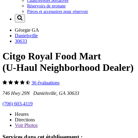
Chaufferettes portatives
Réservoirs de propane
Pièces et accessoires pour réservoir
Géorgie
GA
Danielsville
30633
Citgo Royal Food Mart
(U-Haul Neighborhood Dealer)
36 évaluations
746 Hwy 29N Danielsville, GA 30633
(706) 603-4119
Heures
Directions
Voir
Photos
Services dans cet établissement :