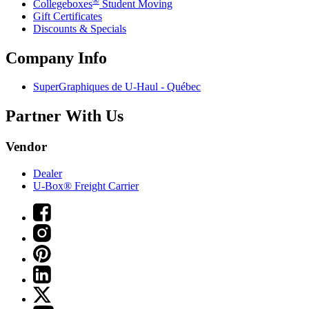
Collegeboxes
Student Moving
Gift Certificates
Discounts & Specials
Company Info
SuperGraphiques de
U-Haul
- Québec
Partner With Us
Vendor
Dealer
U-Box® Freight Carrier