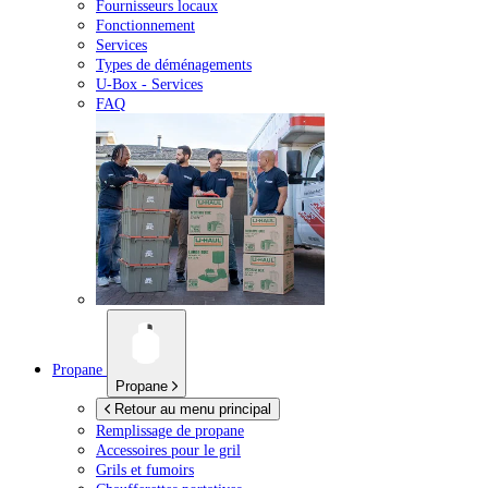
Fournisseurs locaux
Fonctionnement
Services
Types de déménagements
U-Box -
Services
FAQ
Propane
Propane
Retour au menu principal
Remplissage de propane
Accessoires pour le gril
Grils et fumoirs