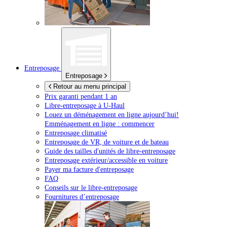
Entreposage
Entreposage
Retour au menu principal
Prix garanti pendant 1 an
Libre-entreposage à
U-Haul
Louez un déménagement en ligne aujourd’hui!
Emménagement en ligne : commencer
Entreposage climatisé
Entreposage de VR, de voiture et de bateau
Guide des tailles d'unités de libre-entreposage
Entreposage extérieur/accessible en voiture
Payer ma facture d'entreposage
FAQ
Conseils sur le libre-entreposage
Fournitures d’entreposage