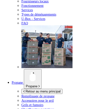
Fournisseurs locaux
Fonctionnement
Services
Types de déménagements
U-Box -
Services
FAQ
Propane
Propane
Retour au menu principal
Remplissage de propane
Accessoires pour le gril
Grils et fumoirs