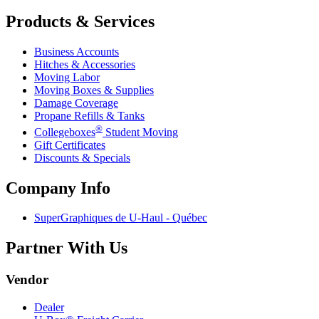
Products & Services
Business Accounts
Hitches & Accessories
Moving Labor
Moving Boxes & Supplies
Damage Coverage
Propane Refills & Tanks
®
Collegeboxes
Student Moving
Gift Certificates
Discounts & Specials
Company Info
SuperGraphiques de
U-Haul
- Québec
Partner With Us
Vendor
Dealer