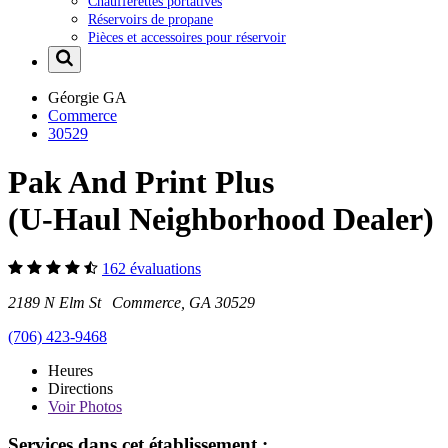
Chaufferettes portatives
Réservoirs de propane
Pièces et accessoires pour réservoir
Géorgie
GA
Commerce
30529
Pak And Print Plus
(U-Haul Neighborhood Dealer)
162 évaluations
2189 N Elm St Commerce, GA 30529
(706) 423-9468
Heures
Directions
Voir
Photos
Services dans cet établissement :