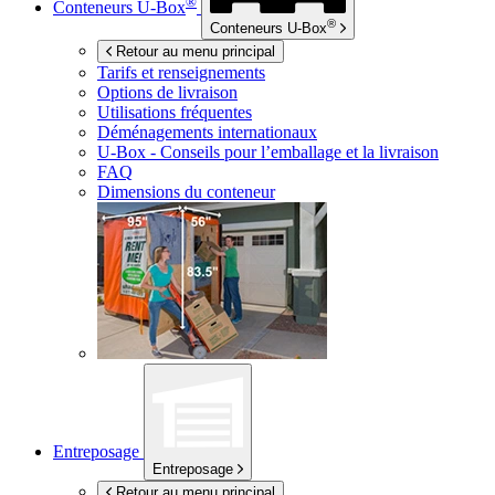
®
Conteneurs
U-Box
®
Conteneurs
U-Box
Retour au menu principal
Tarifs et renseignements
Options de livraison
Utilisations fréquentes
Déménagements internationaux
U-Box -
Conseils pour l’emballage et la livraison
FAQ
Dimensions du conteneur
Entreposage
Entreposage
Retour au menu principal