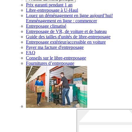
Prix garanti pendant 1 an
Libre-entreposage à
U-Haul
Louez un déménagement en ligne aujourd’hui!
Emménagement en ligne : commencer
Entreposage climatisé
Entreposage de VR, de voiture et de bateau
Guide des tailles d'unités de libre-entreposage
Entreposage extérieur/accessible en voiture
Payer ma facture d'entreposage
FAQ
Conseils sur le libre-entreposage
Fournitures d’entreposage