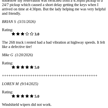
somehow my reservation was switched from a 4:30pm pickup to a
24/7 pickup which caused a short delay getting the keys when I
arrived on time at 4:30pm. But the lady helping me was very helpful
and friendly.
BRIAN S
(3/31/2026)
Rating:
3.0
The 26ft truck i rented had a bad vibration at highway speeds. It felt
like a defective tire!
Mike G
(1/20/2026)
Rating:
5.0
++++++++++++++++++++++++++++++++++++++++++++
LOREN M
(9/14/2025)
Rating:
5.0
Windshield wipers did not work.