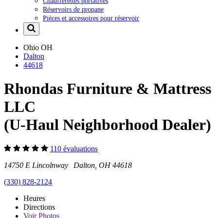
Chaufferettes portatives
Réservoirs de propane
Pièces et accessoires pour réservoir
Ohio
OH
Dalton
44618
Rhondas Furniture & Mattress
LLC
(U-Haul Neighborhood Dealer)
110 évaluations
14750 E Lincolnway Dalton, OH 44618
(330) 828-2124
Heures
Directions
Voir
Photos