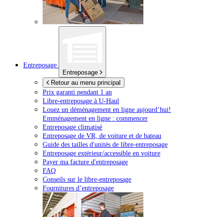
Entreposage
Entreposage
Retour au menu principal
Prix garanti pendant 1 an
Libre-entreposage à
U-Haul
Louez un déménagement en ligne aujourd’hui!
Emménagement en ligne : commencer
Entreposage climatisé
Entreposage de VR, de voiture et de bateau
Guide des tailles d'unités de libre-entreposage
Entreposage extérieur/accessible en voiture
Payer ma facture d'entreposage
FAQ
Conseils sur le libre-entreposage
Fournitures d’entreposage