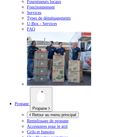
Fournisseurs locaux
Fonctionnement
Services
Types de déménagements
U-Box -
Services
FAQ
Propane
Propane
Retour au menu principal
Remplissage de propane
Accessoires pour le gril
Grils et fumoirs