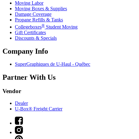
Moving Labor
Moving Boxes & Supplies
Damage Coverage
Propane Refills & Tanks
®
Collegeboxes
Student Moving
Gift Certificates
Discounts & Specials
Company Info
SuperGraphiques de
U-Haul
- Québec
Partner With Us
Vendor
Dealer
U-Box® Freight Carrier