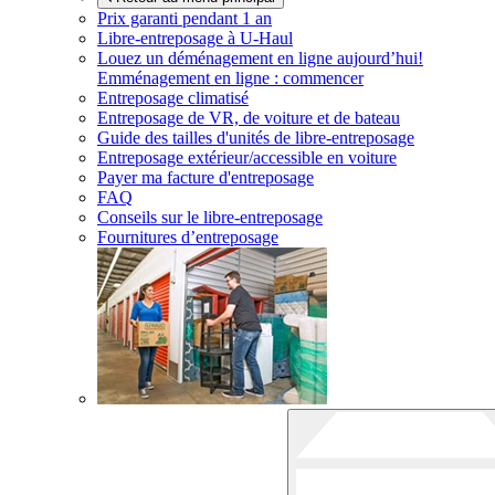
Prix garanti pendant 1 an
Libre-entreposage à
U-Haul
Louez un déménagement en ligne aujourd’hui!
Emménagement en ligne : commencer
Entreposage climatisé
Entreposage de VR, de voiture et de bateau
Guide des tailles d'unités de libre-entreposage
Entreposage extérieur/accessible en voiture
Payer ma facture d'entreposage
FAQ
Conseils sur le libre-entreposage
Fournitures d’entreposage