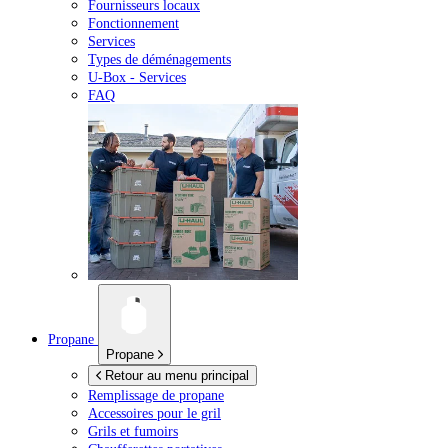
Fournisseurs locaux
Fonctionnement
Services
Types de déménagements
U-Box -
Services
FAQ
Propane
Propane
Retour au menu principal
Remplissage de propane
Accessoires pour le gril
Grils et fumoirs