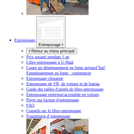
Entreposage
Entreposage
Retour au menu principal
Prix garanti pendant 1 an
Libre-entreposage à
U-Haul
Louez un déménagement en ligne aujourd’hui!
Emménagement en ligne : commencer
Entreposage climatisé
Entreposage de VR, de voiture et de bateau
Guide des tailles d'unités de libre-entreposage
Entreposage extérieur/accessible en voiture
Payer ma facture d'entreposage
FAQ
Conseils sur le libre-entreposage
Fournitures d’entreposage