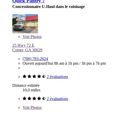
Quick Pantry 7
Concessionnaire U-Haul dans le voisinage
Voir
Photos
25 Hwy 72 E
Comer, GA 30629
(706) 783-2624
Ouvert aujourd'hui
8h am à 1h pm
/
3h pm à 7h pm
2 évaluations
Distance estimée
10,0 milles
2 évaluations
Voir
Photos