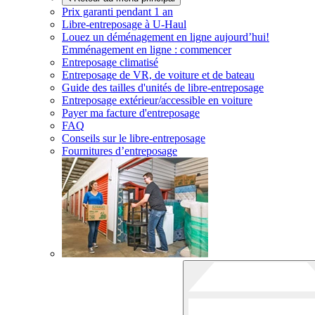
Prix garanti pendant 1 an
Libre-entreposage à
U-Haul
Louez un déménagement en ligne aujourd’hui!
Emménagement en ligne : commencer
Entreposage climatisé
Entreposage de VR, de voiture et de bateau
Guide des tailles d'unités de libre-entreposage
Entreposage extérieur/accessible en voiture
Payer ma facture d'entreposage
FAQ
Conseils sur le libre-entreposage
Fournitures d’entreposage