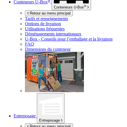
®
Conteneurs
U-Box
®
Conteneurs
U-Box
Retour au menu principal
Tarifs et renseignements
Options de livraison
Utilisations fréquentes
Déménagements internationaux
U-Box -
Conseils pour l’emballage et la livraison
FAQ
Dimensions du conteneur
Entreposage
Entreposage
Retour au menu principal